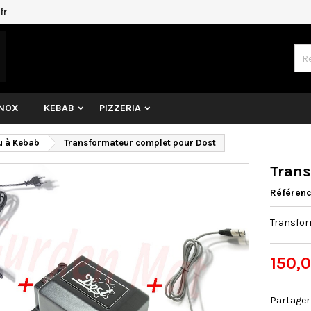
fr
INOX
KEBAB
PIZZERIA
u à Kebab
Transformateur complet pour Dost
Trans
Référen
Transfor
150,
Partager