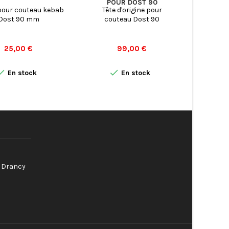
POUR DOST 90
pour couteau kebab
Tête d'origine pour
Bloc ro
Dost 90 mm
couteau Dost 90
pour cou
Prix
Prix
25,00 €
99,00 €


En stock
En stock
0 Drancy