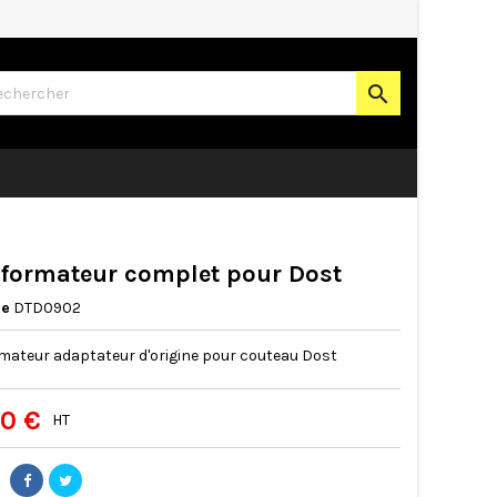

formateur complet pour Dost
ce
DTD0902
mateur adaptateur d'origine pour couteau Dost
00 €
HT