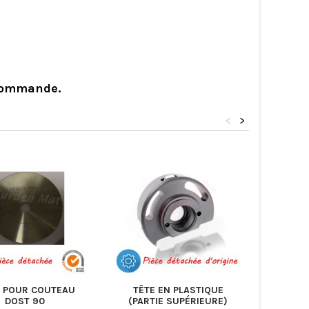
 commande.
<
>
 POUR COUTEAU
TÊTE EN PLASTIQUE
BLOC 
DOST 90
(PARTIE SUPÉRIEURE)
TAND