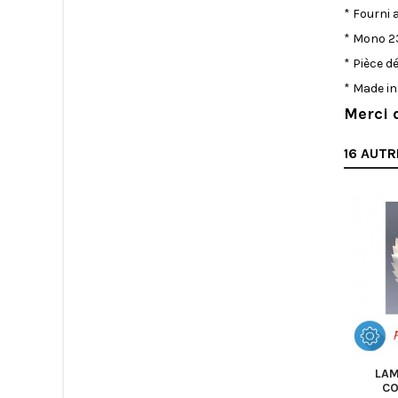
* Fourni 
* Mono 2
* Pièce d
* Made i
Merci 
16 AUTR
LAM
CO