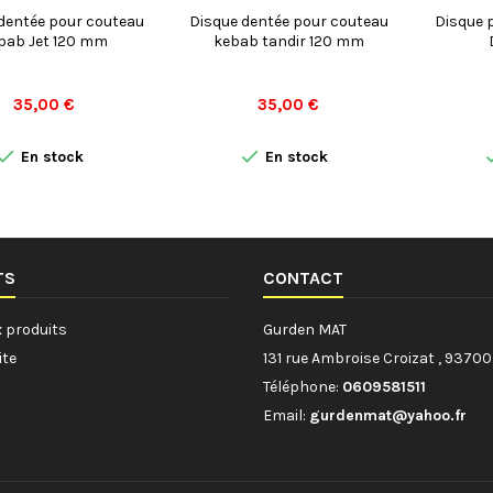
dentée pour couteau
Disque dentée pour couteau
Disque 
bab Jet 120 mm
kebab tandir 120 mm
Prix
Prix
35,00 €
35,00 €


En stock
En stock
TS
CONTACT
 produits
Gurden MAT
ite
131 rue Ambroise Croizat , 9370
Téléphone:
0609581511
Email:
gurdenmat@yahoo.fr