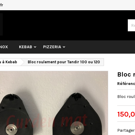
fr
INOX
KEBAB
PIZZERIA
u à Kebab
Bloc roulement pour Tandir 100 ou 120
Bloc 
Référen
Bloc roul
150,
Partager