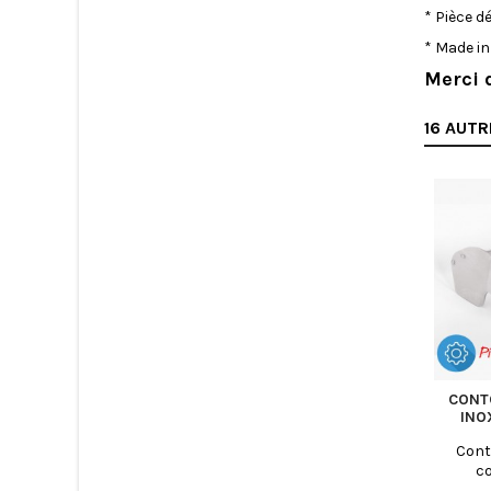
* Pièce d
* Made i
Merci 
16 AUTR
CONT
INO
Cont
c