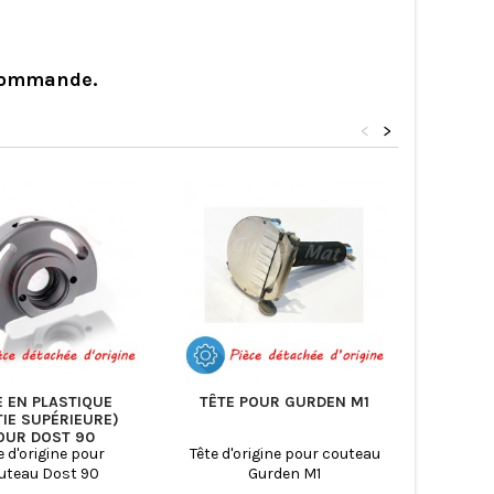
 commande.
<
>
E EN PLASTIQUE
TÊTE POUR GURDEN M1
PÉDALE
TIE SUPÉRIEURE)
COUTEA
OUR DOST 90
e d'origine pour
Tête d'origine pour couteau
Pédal
uteau Dost 90
Gurden M1
couteau