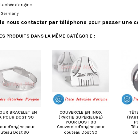
étachée d'origine
n Germany
de nous contacter par téléphone pour passer une
ES PRODUITS DANS LA MÊME CATÉGORIE :
OUR BRACELET EN
COUVERCLE EN INOX
TÊT
X POUR DOST 90
(PARTIE SUPÉRIEURE)
(PAR
POUR DOST 90
P
our d'origine pour
Couvercle d'origine pour
Têt
outeau Dost 90
couteau Dost 90
co