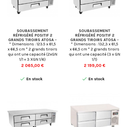
SOUBASSEMENT
SOUBASSEMENT
RÉFRIGÉRÉ POSITIF 2
RÉFRIGÉRÉ POSITIF 2
GRANDS TIROIRS ATOSA -
GRANDS TIROIRS ATOSA -
* Dimensions : 123.5 x 81,5
* Dimensions : 132,3 x 81,5
123 X 81,5 CM
132,3 X 81,5 CM
x 66,5 cm * 2 grands tiroirs
x 66,5 cm * 2 grands tiroirs
qui ont une capacité (2xGN
qui ont une capacité (3 x GN
1/1 + 3 XGN 1/6)
1/1)
Prix
Prix
2 065,00 €
2 199,00 €


En stock
En stock