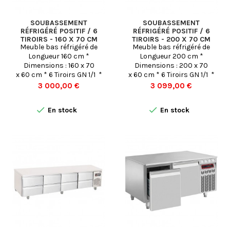
SOUBASSEMENT
SOUBASSEMENT
RÉFRIGÉRÉ POSITIF / 6
RÉFRIGÉRÉ POSITIF / 6
TIROIRS - 160 X 70 CM
TIROIRS - 200 X 70 CM
Meuble bas réfrigéré de
Meuble bas réfrigéré de
Longueur 160 cm *
Longueur 200 cm *
Dimensions : 160 x 70
Dimensions : 200 x 70
x 60 cm * 6 Tiroirs GN 1/1 *
x 60 cm * 6 Tiroirs GN 1/1 *
Froid POSITIF Ventilé (-2 °
Froid POSITIF Ventilé (-2 °
Prix
Prix
3 000,00 €
3 099,00 €
+8° C) - Conservation
+8° C) - Conservation


En stock
En stock