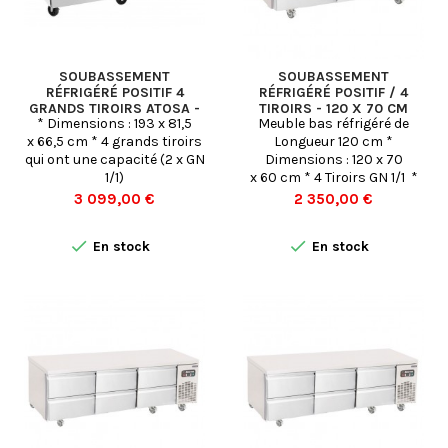
SOUBASSEMENT
SOUBASSEMENT
RÉFRIGÉRÉ POSITIF 4
RÉFRIGÉRÉ POSITIF / 4
GRANDS TIROIRS ATOSA -
TIROIRS - 120 X 70 CM
* Dimensions : 193 x 81,5
Meuble bas réfrigéré de
193 X 81,5 CM
x 66,5 cm * 4 grands tiroirs
Longueur 120 cm *
qui ont une capacité (2 x GN
Dimensions : 120 x 70
1/1)
x 60 cm * 4 Tiroirs GN 1/1 *
Froid POSITIF Ventilé (-2 °
Prix
Prix
3 099,00 €
2 350,00 €
+8° C) - Conservation


En stock
En stock