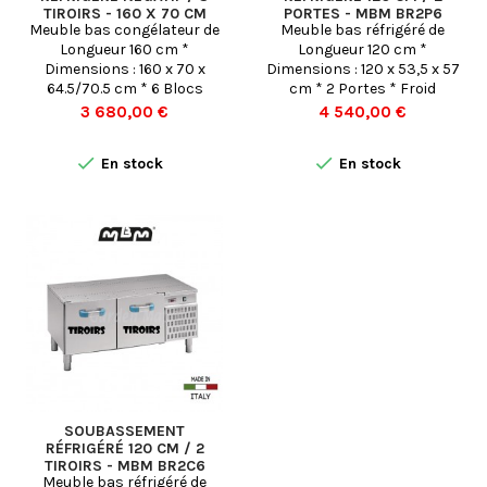
TIROIRS - 160 X 70 CM
PORTES - MBM BR2P6
Meuble bas congélateur de
Meuble bas réfrigéré de
Longueur 160 cm *
Longueur 120 cm *
Dimensions : 160 x 70 x
Dimensions : 120 x 53,5 x 57
64.5/70.5 cm * 6 Blocs
cm * 2 Portes * Froid
Tiroirs * Froid
POSITIF Ventilé (-2 ° +10° C) -
Prix
Prix
3 680,00 €
4 540,00 €
Négatif Ventilé (-2 ° +8° C) -
Conservation
Congélation


En stock
En stock
SOUBASSEMENT
RÉFRIGÉRÉ 120 CM / 2
TIROIRS - MBM BR2C6
Meuble bas réfrigéré de