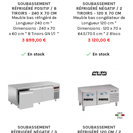
SOUBASSEMENT
SOUBASSEMENT
RÉFRIGÉRÉ POSITIF / 8
RÉFRIGÉRÉ NÉGATIF / 2
TIROIRS - 240 X 70 CM
TIROIRS - 120 X 70 CM
Meuble bas réfrigéré de
Meuble bas congélateur de
Longueur 240 cm *
Longueur 120 cm *
Dimensions : 240 x 70
Dimensions : 120 x 70 x
x 60 cm * 8 Tiroirs GN 1/1 *
64.5/70.5 cm * 2 Blocs
Froid POSITIF Ventilé (-2 °
Tiroirs * Froid
Prix
Prix
3 899,00 €
3 120,00 €
+8° C) - Conservation
Négatif Ventilé (-2 ° +8° C) -
Congélation


En stock
En stock
SOUBASSEMENT
SOUBASSEMENT
RÉFRIGÉRÉ NÉGATIF / 3
RÉFRIGÉRÉ 120 CM / 2