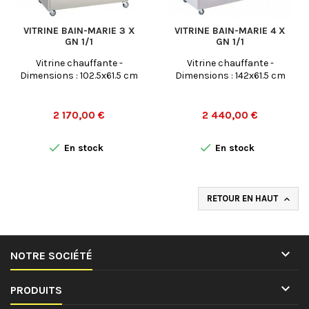
VITRINE BAIN-MARIE 3 X
VITRINE BAIN-MARIE 4 X
GN 1/1
GN 1/1
Vitrine chauffante -
Vitrine chauffante -
Dimensions : 102.5x61.5 cm
Dimensions : 142x61.5 cm
Prix
Prix
2 170,00 €
2 440,00 €


En stock
En stock
RETOUR EN HAUT


NOTRE SOCIÉTÉ

PRODUITS