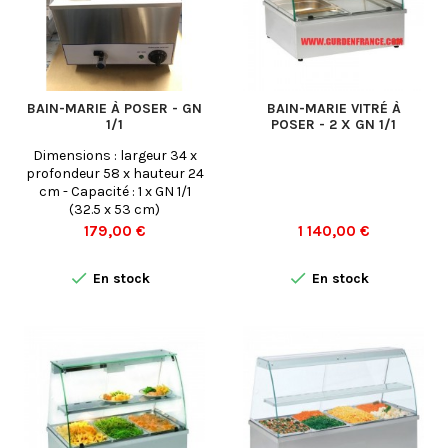
BAIN-MARIE À POSER - GN
BAIN-MARIE VITRÉ À
1/1
POSER - 2 X GN 1/1
Dimensions : largeur 34 x
profondeur 58 x hauteur 24
cm - Capacité : 1 x GN 1/1
(32.5 x 53 cm)
Prix
Prix
179,00 €
1 140,00 €


En stock
En stock