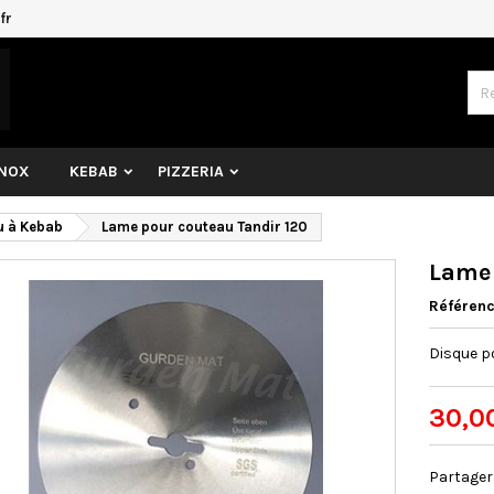
fr
INOX
KEBAB
PIZZERIA
u à Kebab
Lame pour couteau Tandir 120
Lame 
Référen
Disque p
30,0
Partager