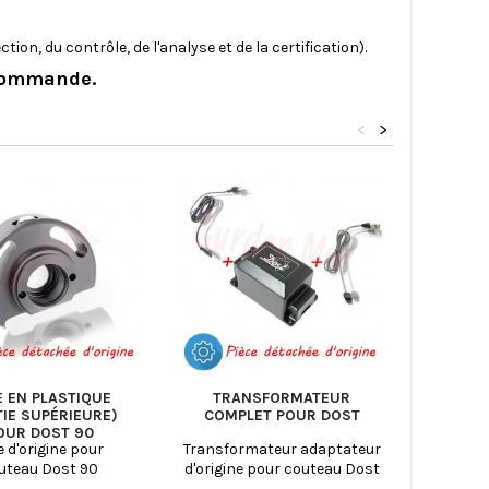
tion, du contrôle, de l'analyse et de la certification).
 commande.
<
>
E EN PLASTIQUE
TRANSFORMATEUR
LAME P
TIE SUPÉRIEURE)
COMPLET POUR DOST
OUR DOST 90
e d'origine pour
Transformateur adaptateur
Disque p
uteau Dost 90
d'origine pour couteau Dost