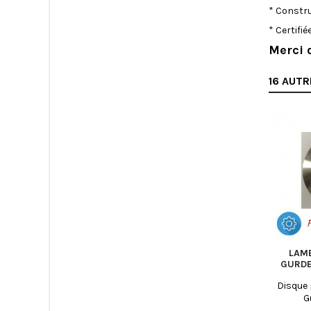
* Constru
* Certifié
Merci 
16 AUTR
LAM
GURDE
Disque
G