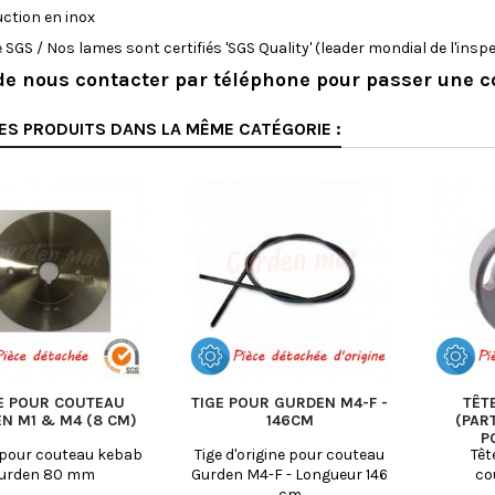
ction en inox
e SGS / Nos lames sont certifiés 'SGS Quality' (leader mondial de l'inspec
de nous contacter par téléphone pour passer une
ES PRODUITS DANS LA MÊME CATÉGORIE :
E POUR COUTEAU
TIGE POUR GURDEN M4-F -
TÊT
N M1 & M4 (8 CM)
146CM
(PAR
P
 pour couteau kebab
Tige d'origine pour couteau
Têt
urden 80 mm
Gurden M4-F - Longueur 146
co
cm