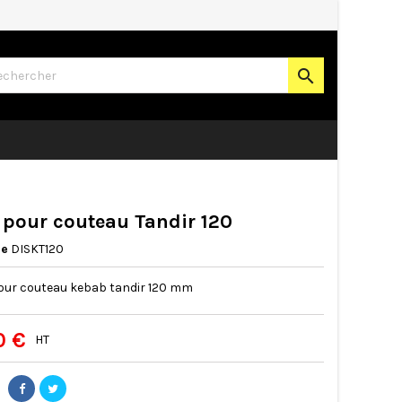

pour couteau Tandir 120
ce
DISKT120
our couteau kebab tandir 120 mm
0 €
HT