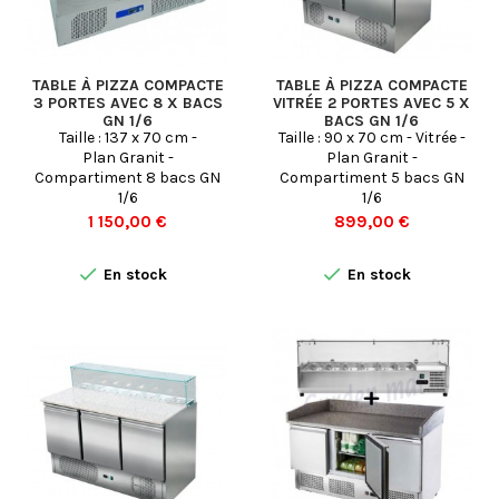
TABLE À PIZZA COMPACTE
TABLE À PIZZA COMPACTE
3 PORTES AVEC 8 X BACS
VITRÉE 2 PORTES AVEC 5 X
GN 1/6
BACS GN 1/6
Taille : 137 x 70 cm -
Taille : 90 x 70 cm - Vitrée -
Plan Granit -
Plan Granit -
Compartiment 8 bacs GN
Compartiment 5 bacs GN
1/6
1/6
Prix
Prix
1 150,00 €
899,00 €


En stock
En stock