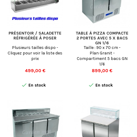
PRÉSENTOIR / SALADETTE
TABLE À PIZZA COMPACTE
RÉFRIGÉRÉE À POSER
2 PORTES AVEC 5 X BACS
GN 1/6
Plusieurs tailles dispo -
Taille : 90 x 70 cm -
Cliquez pour voir la liste des
Plan Granit -
prix
Compartiment 5 bacs GN
1/6
Prix
Prix
499,00 €
899,00 €


En stock
En stock