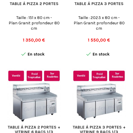
TABLE À PIZZA 2 PORTES
TABLE À PIZZA 3 PORTES
Taille : 151 x 80 cm -
Taille : 202.5 x 80 cm -
Plan Granit profondeur 80
Plan Granit profondeur 80
cm
cm
Prix
Prix
1 350,00 €
1 550,00 €


En stock
En stock
TABLE À PIZZA 2 PORTES +
TABLE À PIZZA 3 PORTES +
VITRINE 6 BACS 1/3
VITRINE 9 BACS 1/3