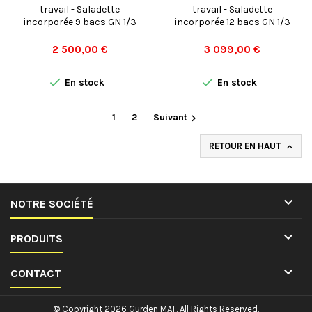
travail - Saladette
travail - Saladette
incorporée 9 bacs GN 1/3
incorporée 12 bacs GN 1/3
Prix
Prix
2 500,00 €
3 099,00 €


En stock
En stock
1
2
Suivant

RETOUR EN HAUT


NOTRE SOCIÉTÉ

PRODUITS

CONTACT
© Copyright 2026 Gurden MAT. All Rights Reserved.