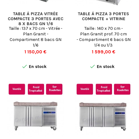
TABLE À PIZZA VITRÉE
TABLE À PIZZA 3 PORTES
COMPACTE 3 PORTES AVEC
COMPACTE + VITRINE
8 X BACS GN 1/6
Taille : 137 x 70 cm - Vitrée -
Taille : 140 x 70 cm -
Plan Granit -
Plan Granit prof. 70 cm
Compartiment 8 bacs GN
- Compartiment 6 bacs GN
1/6
1/4 ou 1/3
Prix
Prix
1 150,00 €
1 599,00 €


En stock
En stock