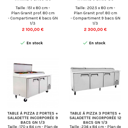
Taille : 151 x 80 cm -
Taille : 202.5 x 80 cm -
Plan Granit prof. 80 cm
Plan Granit prof. 80 cm
- Compartiment 6 bacs GN
- Compartiment 9 bacs GN
1/3
1/3
Prix
Prix
2 100,00 €
2 300,00 €


En stock
En stock
TABLE À PIZZA 2 PORTES +
TABLE À PIZZA 3 PORTES +
SALADETTE INCORPORÉE 9
SALADETTE INCORPORÉE 12
BACS GN 1/3
BACS GN 1/3
Taille : 170 x 84 cm - Plan de
Taille : 236 x 84 cm - Plan de