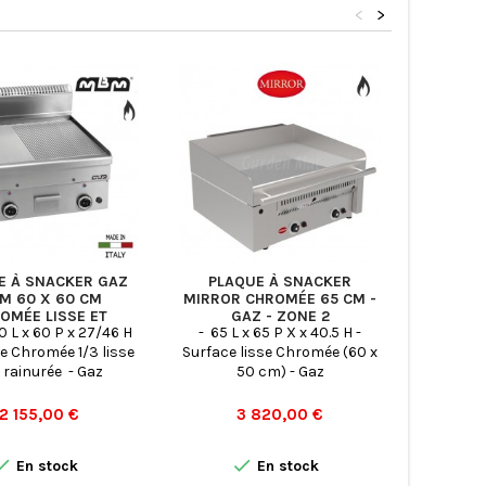
<
>
E À SNACKER GAZ
PLAQUE À SNACKER
PLAQUE
M 60 X 60 CM
MIRROR CHROMÉE 65 CM -
MBM 100
OMÉE LISSE ET
GAZ - ZONE 2
 60 L x 60 P x 27/46 H
- 65 L x 65 P X x 40.5 H -
- Taille 
URÉE - GFT66LRC
ce Chromée 1/3 lisse
Surface lisse Chromée (60 x
- Surfac
 rainurée - Gaz
50 cm) - Gaz
Prix
Prix
P
2 155,00 €
3 820,00 €
2


En stock
En stock