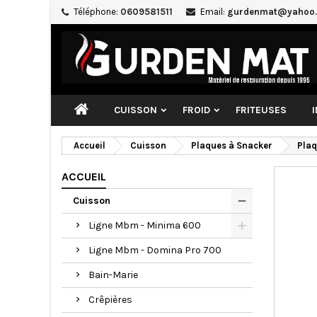
Téléphone:
0609581511
Email:
gurdenmat@yahoo.
CUISSON
FROID
FRITEUSES
Accueil
Cuisson
Plaques à Snacker
Plaq
ACCUEIL
Cuisson
Ligne Mbm - Minima 600
Ligne Mbm - Domina Pro 700
Bain-Marie
Crêpières