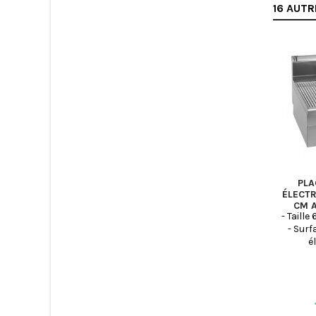
16 AUTR
PLA
ÉLECTR
CM A
- Taille
- Surf
é