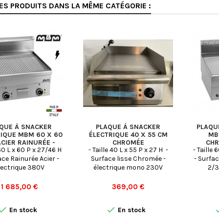
ES PRODUITS DANS LA MÊME CATÉGORIE :
QUE À SNACKER
PLAQUE À SNACKER
PLAQU
IQUE MBM 60 X 60
ÉLECTRIQUE 40 X 55 CM
MB
CIER RAINURÉE -
CHROMÉE
CHR
 60 L x 60 P x 27/46 H
- Taille 40 L x 55 P x 27 H -
- Taille
EFT66R
RAIN
ace Rainurée Acier -
Surface lisse Chromée -
- Surfa
lectrique 380V
électrique mono 230V
2/3
Prix
Prix
1 685,00 €
369,00 €


En stock
En stock