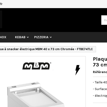
fr
INOX
KEBAB
PIZZERIA
ue à snacker électrique MBM 40 x 73 cm Chromée - FTBE74TLC
Plaqu
73 c
Référen
- Taille 4
- Surfac
- électri