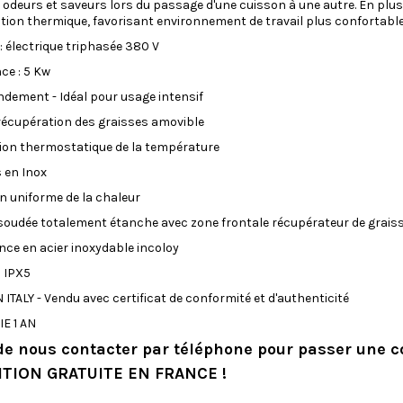
 odeurs et saveurs lors du passage d'une cuisson à une autre. En plus 
ation thermique, favorisant environnement de travail plus confortabl
 : électrique triphasée 380 V
ce : 5 Kw
ndement - Idéal pour usage intensif
récupération des graisses amovible
ion thermostatique de la température
 en Inox
on uniforme de la chaleur
soudée totalement étanche avec zone frontale récupérateur de grais
nce en acier inoxydable incoloy
 IPX5
 ITALY - Vendu avec certificat de conformité et d'authenticité
E 1 AN
de nous contacter par téléphone pour passer une
TION GRATUITE EN FRANCE !