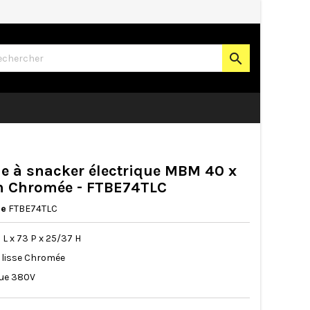

e à snacker électrique MBM 40 x
m Chromée - FTBE74TLC
ce
FTBE74TLC
0 L x 73 P x 25/37 H
e lisse Chromée
que 380V