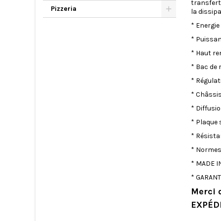
transfert
Pizzeria
la dissip
* Energie
* Puissan
* Haut re
* Bac de 
* Régulat
* Châssis
* Diffusi
* Plaque 
* Résista
* Normes
* MADE IN
* GARANTI
Merci 
EXPÉDI