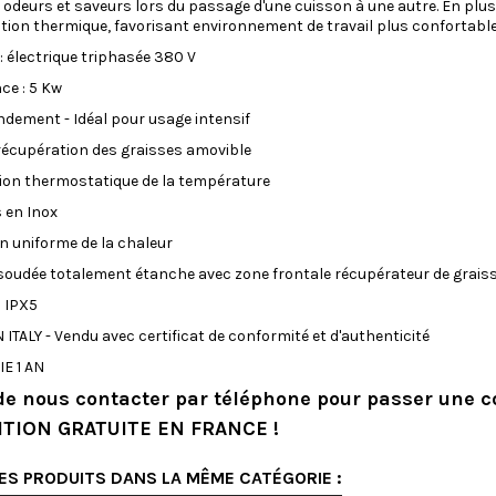
 odeurs et saveurs lors du passage d'une cuisson à une autre. En plus 
ation thermique, favorisant environnement de travail plus confortabl
 : électrique triphasée 380 V
ce : 5 Kw
ndement - Idéal pour usage intensif
récupération des graisses amovible
ion thermostatique de la température
 en Inox
on uniforme de la chaleur
soudée totalement étanche avec zone frontale récupérateur de grais
 IPX5
 ITALY - Vendu avec certificat de conformité et d'authenticité
E 1 AN
de nous contacter par téléphone pour passer une
TION GRATUITE EN FRANCE !
ES PRODUITS DANS LA MÊME CATÉGORIE :