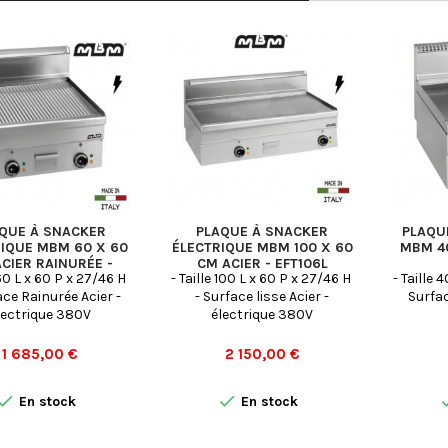
QUE À SNACKER
PLAQUE À SNACKER
PLAQU
IQUE MBM 60 X 60
ÉLECTRIQUE MBM 100 X 60
MBM 40
CIER RAINURÉE -
CM ACIER - EFT106L
 60 L x 60 P x 27/46 H
- Taille 100 L x 60 P x 27/46 H
- Taille 
EFT66R
ace Rainurée Acier -
- Surface lisse Acier -
Surfac
lectrique 380V
électrique 380V
Prix
Prix
1 685,00 €
2 150,00 €


En stock
En stock