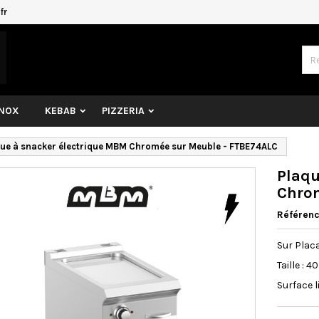
fr
INOX
KEBAB
PIZZERIA
ue à snacker électrique MBM Chromée sur Meuble - FTBE74ALC
Plaqu
Chrom
Référen
Sur Plac
Taille : 
Surface 