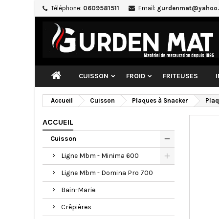
Téléphone:
0609581511
Email:
gurdenmat@yahoo.
CUISSON
FROID
FRITEUSES
Accueil
Cuisson
Plaques à Snacker
Plaq
ACCUEIL
Cuisson
Ligne Mbm - Minima 600
Ligne Mbm - Domina Pro 700
Bain-Marie
Crêpières