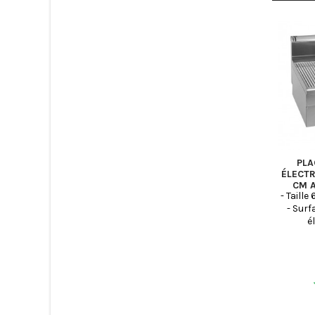
PLA
ÉLECTR
CM A
- Taille
- Surf
é