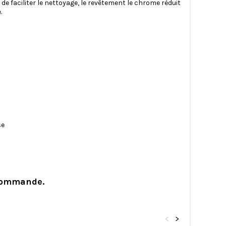
de faciliter le nettoyage, le revêtement le chrome réduit
e.
se
 commande.
<
>