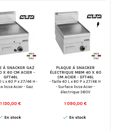
E À SNACKER GAZ
PLAQUE À SNACKER
PLAQ
 X 60 CM ACIER -
ÉLECTRIQUE MBM 40 X 60
ÉLECTR
GFT46L
CM ACIER - EFT46L
40 L x 60 P x 27/46 H -
- Taille 40 L x 60 P x 27/46 H
- Taille
e lisse Acier - Gaz
- Surface lisse Acier -
Surfac
électrique 380V
élect
Prix
Prix
1 130,00 €
1 090,00 €


En stock
En stock