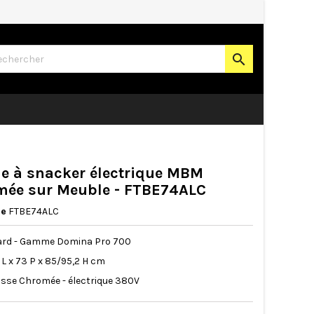

e à snacker électrique MBM
ée sur Meuble - FTBE74ALC
ce
FTBE74ALC
ard - Gamme Domina Pro 700
40 L x 73 P x 85/95,2 H cm
lisse Chromée - électrique 380V