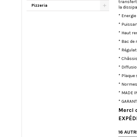
transfert
Pizzeria
la dissip
* Energie
* Puissan
* Haut re
* Bac de 
* Régulat
* Châssis
* Diffusi
* Plaque 
* Normes
* MADE IN
* GARANTI
Merci 
EXPÉDI
16 AUTR