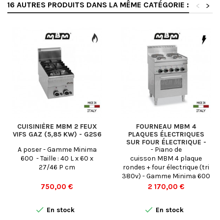
16 AUTRES PRODUITS DANS LA MÊME CATÉGORIE :
<
>
CUISINIÈRE MBM 2 FEUX
FOURNEAU MBM 4
VIFS GAZ (5,85 KW) - G2S6
PLAQUES ÉLECTRIQUES
SUR FOUR ÉLECTRIQUE -
A poser - Gamme Minima
- Piano de
E4F6
600 - Taille : 40 L x 60 x
cuisson MBM 4 plaque
27/46 P cm
rondes + four électrique (tri
380v) - Gamme Minima 600
- Taille : 60 L x 60 P x 85 H cm
Prix
Prix
750,00 €
2 170,00 €


En stock
En stock