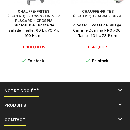
CHAUFFE-FRITES
CHAUFFE-FRITES
ÉLECTRIQUE CASSELIN SUR
ÉLECTRIQUE MBM - SP74T
PLACARD - CPDSPM
Sur Meuble - Poste de
A poser - Poste de Salage -
salage - Taille : 60 L x 70 P x
Gamme Domina PRO 700 -
160 H cm
Taille : 40 L x 73 P cm
Prix
Prix
1 800,00 €
1 140,00 €


En stock
En stock

NOTRE SOCIÉTÉ

PRODUITS

CONTACT