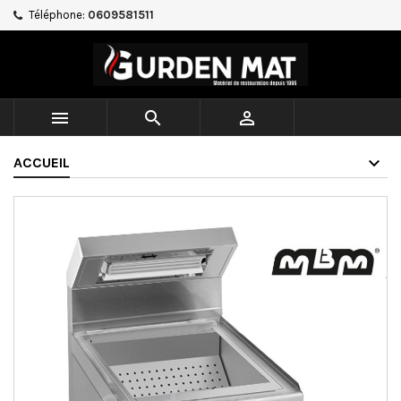
Téléphone:
0609581511



ACCUEIL