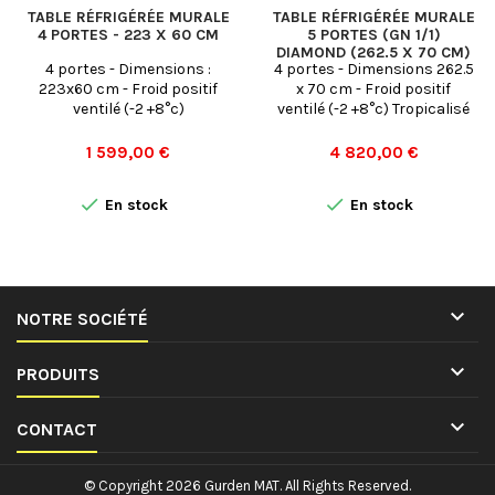
TABLE RÉFRIGÉRÉE MURALE
TABLE RÉFRIGÉRÉE MURALE
4 PORTES - 223 X 60 CM
5 PORTES (GN 1/1)
DIAMOND (262.5 X 70 CM)
4 portes - Dimensions :
4 portes - Dimensions 262.5
223x60 cm - Froid positif
x 70 cm - Froid positif
ventilé (-2 +8°c)
ventilé (-2 +8°c) Tropicalisé
Prix
Prix
1 599,00 €
4 820,00 €


En stock
En stock

NOTRE SOCIÉTÉ

PRODUITS

CONTACT
© Copyright 2026 Gurden MAT. All Rights Reserved.