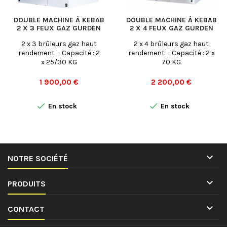
DOUBLE MACHINE À KEBAB
DOUBLE MACHINE À KEBAB
2 X 3 FEUX GAZ GURDEN
2 X 4 FEUX GAZ GURDEN
2 x 3 brûleurs gaz haut
2 x 4 brûleurs gaz haut
rendement - Capacité : 2
rendement - Capacité : 2 x
x 25/30 KG
70 KG
Prix
Prix
1 900,00 €
2 200,00 €


En stock
En stock

NOTRE SOCIÉTÉ

PRODUITS

CONTACT