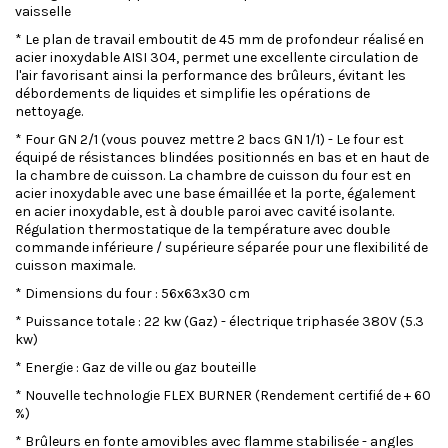
vaisselle
* Le plan de travail emboutit de 45 mm de profondeur réalisé en
acier inoxydable AISI 304, permet une excellente circulation de
l'air favorisant ainsi la performance des brûleurs, évitant les
débordements de liquides et simplifie les opérations de
nettoyage.
* Four GN 2/1 (vous pouvez mettre 2 bacs GN 1/1) - Le four est
équipé de résistances blindées positionnés en bas et en haut de
la chambre de cuisson. La chambre de cuisson du four est en
acier inoxydable avec une base émaillée et la porte, également
en acier inoxydable, est à double paroi avec cavité isolante.
Régulation thermostatique de la température avec double
commande inférieure / supérieure séparée pour une flexibilité de
cuisson maximale.
* Dimensions du four : 56x63x30 cm
* Puissance totale : 22 kw (Gaz) - électrique triphasée 380V (5.3
kw)
* Energie : Gaz de ville ou gaz bouteille
* Nouvelle technologie FLEX BURNER (Rendement certifié de + 60
%)
* Brûleurs en fonte amovibles avec flamme stabilisée - angles