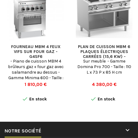
FOURNEAU MBM 4 FEUX
PLAN DE CUISSON MBM 6
VIFS SUR FOUR GAZ -
PLAQUES ÉLECTRIQUES
G4SF6
CARRÉES (15,6 KW) -
- Piano de cuisson MBM 4
Sur meuble - Gamme
PQ711A
brûleurs gaz + four gaz avec
Domina Pro 700 - Taille : 110
salamandre au dessus -
L x 73 P x 85 H cm
Gamme Minima 600 - Taille :
60 L x 60 P x 85 H cm
Prix
Prix
1 810,00 €
4 380,00 €


En stock
En stock

NOTRE SOCIÉTÉ