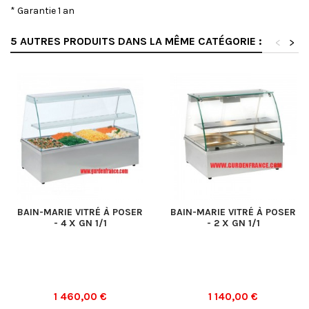
* Garantie 1 an
5 AUTRES PRODUITS DANS LA MÊME CATÉGORIE :
<
>
BAIN-MARIE VITRÉ À POSER
BAIN-MARIE VITRÉ À POSER
- 4 X GN 1/1
- 2 X GN 1/1
Prix
Prix
1 460,00 €
1 140,00 €