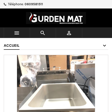
Téléphone:
0609581511



ACCUEIL