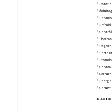
* Dotation
* éclaira
* Panneau
* Refroid
* Contrô
* Thermo
* Dégivr
* Porte e
* Etanch
* Contou
* Serrure
* Energie
* Garanti
6 AUTRE