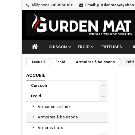
Téléphone:
0609581511
Email:
gurdenmat@yahoo.
CUISSON
FROID
FRITEUSES
Accueil
Froid
Armoires à boissons
Réfri
ACCUEIL
Cuisson
Froid
Armoires en Inox
Armoires à boissons
Arrières bars