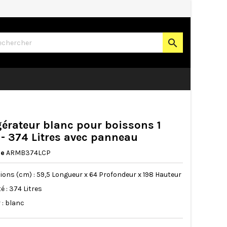

gérateur blanc pour boissons 1
 - 374 Litres avec panneau
ce
ARMB374LCP
ions (cm) : 59,5 Longueur x 64 Profondeur x 198 Hauteur
é : 374 Litres
 : blanc