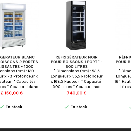
IGÉRATEUR BLANC
RÉFRIGÉRATEUR NOIR
RÉFRI
OISSONS 2 PORTES
POUR BOISSONS 1 PORTE -
POUR B
ISSANTES - 1000
300 LITRES
ensions (cm) : 120
* Dimensions (cm) : 52,5
* Dime
LITRES
r x 73 Profondeur x
Longueur x 55,5 Profondeur
Longueu
uteur * Capacité :
x 163,5 Hauteur * Capacité :
184 Haut
res * Couleur : blanc
300 Litres * Couleur : noir
Litres
Prix
Prix
2 150,00 €
740,00 €


En stock
En stock