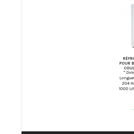
RÉFR
POUR B
COUL
* Dim
Longueu
204 Ha
1000 Lit