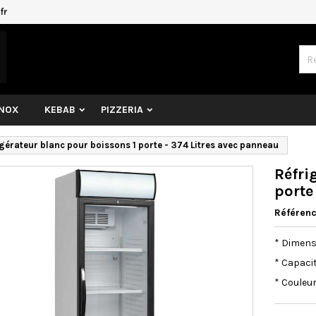
fr
INOX
KEBAB
PIZZERIA
gérateur blanc pour boissons 1 porte - 374 Litres avec panneau
Réfri
porte
Référen
* Dimens
* Capacit
* Couleur