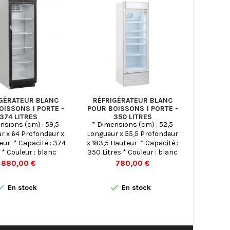
GÉRATEUR BLANC
RÉFRIGÉRATEUR BLANC
RÉFRI
OISSONS 1 PORTE -
POUR BOISSONS 1 PORTE -
POUR BO
374 LITRES
350 LITRES
nsions (cm) : 59,5
* Dimensions (cm) : 52,5
* Dimen
r x 64 Profondeur x
Longueur x 55,5 Profondeur
Longueur
eur * Capacité : 374
x 183,5 Hauteur * Capacité :
x 163,5 
 * Couleur : blanc
350 Litres * Couleur : blanc
300 Litr
Prix
Prix
880,00 €
780,00 €


En stock
En stock